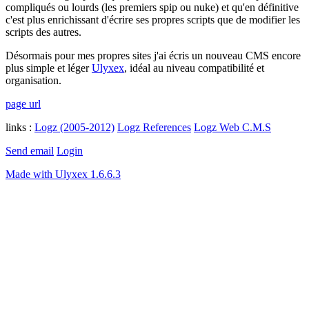
compliqués ou lourds (les premiers spip ou nuke) et qu'en définitive
c'est plus enrichissant d'écrire ses propres scripts que de modifier les
scripts des autres.
Désormais pour mes propres sites j'ai écris un nouveau CMS encore
plus simple et léger
Ulyxex
, idéal au niveau compatibilité et
organisation.
page url
links :
Logz (2005-2012)
Logz References
Logz Web C.M.S
Send email
Login
Made with Ulyxex 1.6.6.3